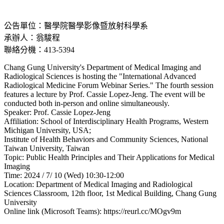
公告單位：醫學院醫學影像暨放射科學系
承辦人：翁駿程
聯絡分機：413-5394
Chang Gung University's Department of Medical Imaging and
Radiological Sciences is hosting the "International Advanced
Radiological Medicine Forum Webinar Series." The fourth session
features a lecture by Prof. Cassie Lopez-Jeng. The event will be
conducted both in-person and online simultaneously.
Speaker: Prof. Cassie Lopez-Jeng
Affiliation: School of Interdisciplinary Health Programs, Western
Michigan University, USA;
Institute of Health Behaviors and Community Sciences, National
Taiwan University, Taiwan
Topic: Public Health Principles and Their Applications for Medical
Imaging
Time: 2024 / 7/ 10 (Wed) 10:30-12:00
Location: Department of Medical Imaging and Radiological
Sciences Classroom, 12th floor, 1st Medical Building, Chang Gung
University
Online link (Microsoft Teams): https://reurl.cc/MOgv9m